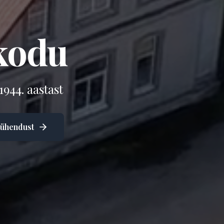
kodu
944. aastast
 ühendust