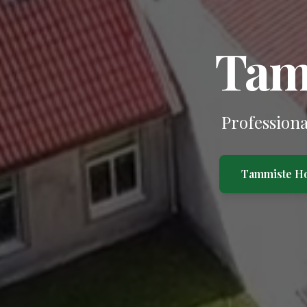
Tam
Professiona
Tammiste H