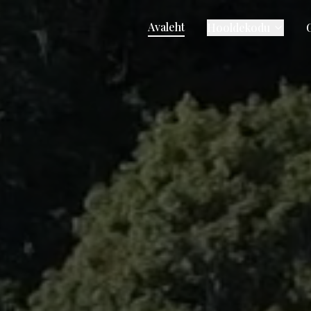
Avaleht
Hooldekodu
G