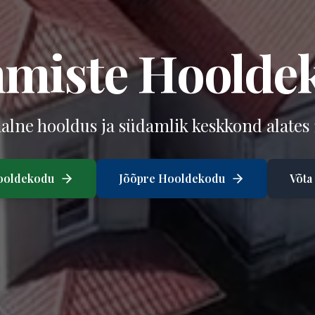
miste Hoolde
alne hooldus ja südamlik keskkond alates 1
ooldekodu
Jõõpre Hooldekodu
Võta